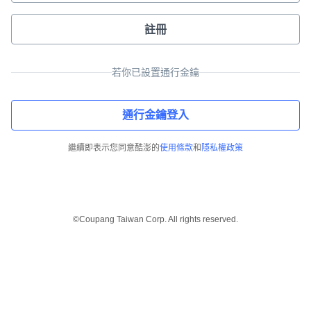
註冊
若你已設置通行金鑰
通行金鑰登入
繼續即表示您同意酷澎的
使用條款
和
隱私權政策
©Coupang Taiwan Corp. All rights reserved.