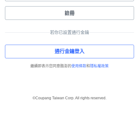
註冊
若你已設置通行金鑰
通行金鑰登入
繼續即表示您同意酷澎的
使用條款
和
隱私權政策
©Coupang Taiwan Corp. All rights reserved.