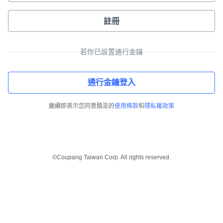
註冊
若你已設置通行金鑰
通行金鑰登入
繼續即表示您同意酷澎的
使用條款
和
隱私權政策
©Coupang Taiwan Corp. All rights reserved.