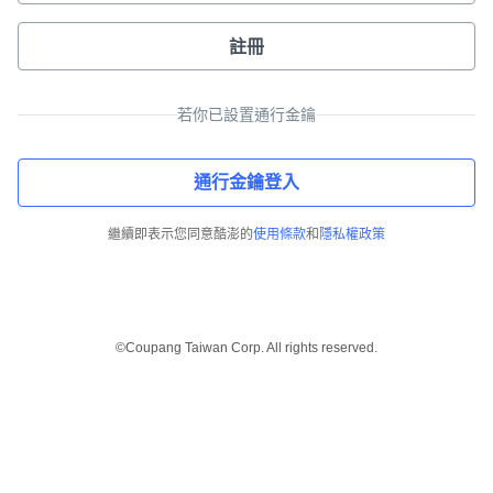
註冊
若你已設置通行金鑰
通行金鑰登入
繼續即表示您同意酷澎的
使用條款
和
隱私權政策
©Coupang Taiwan Corp. All rights reserved.