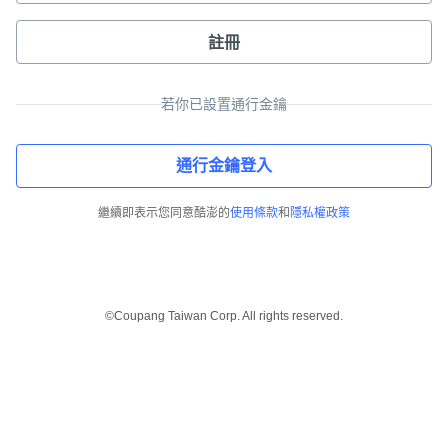
註冊
若你已設置通行金鑰
通行金鑰登入
繼續即表示您同意酷澎的
使用條款
和
隱私權政策
©Coupang Taiwan Corp. All rights reserved.