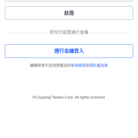
註冊
若你已設置通行金鑰
通行金鑰登入
繼續即表示您同意酷澎的
使用條款
和
隱私權政策
©Coupang Taiwan Corp. All rights reserved.