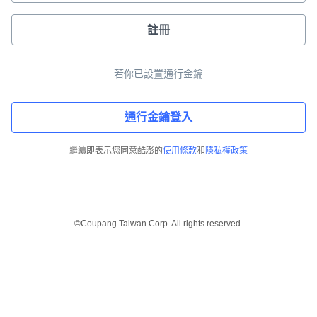
註冊
若你已設置通行金鑰
通行金鑰登入
繼續即表示您同意酷澎的
使用條款
和
隱私權政策
©Coupang Taiwan Corp. All rights reserved.