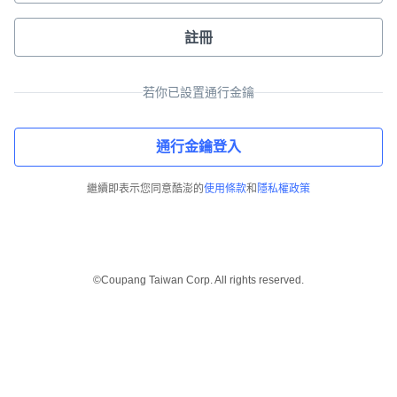
註冊
若你已設置通行金鑰
通行金鑰登入
繼續即表示您同意酷澎的
使用條款
和
隱私權政策
©Coupang Taiwan Corp. All rights reserved.