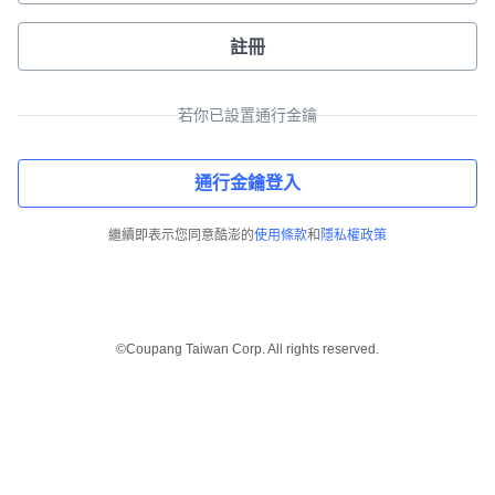
註冊
若你已設置通行金鑰
通行金鑰登入
繼續即表示您同意酷澎的
使用條款
和
隱私權政策
©Coupang Taiwan Corp. All rights reserved.