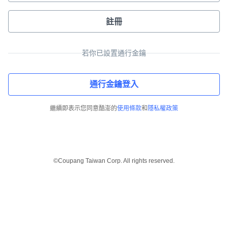
註冊
若你已設置通行金鑰
通行金鑰登入
繼續即表示您同意酷澎的
使用條款
和
隱私權政策
©Coupang Taiwan Corp. All rights reserved.