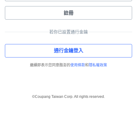
註冊
若你已設置通行金鑰
通行金鑰登入
繼續即表示您同意酷澎的
使用條款
和
隱私權政策
©Coupang Taiwan Corp. All rights reserved.