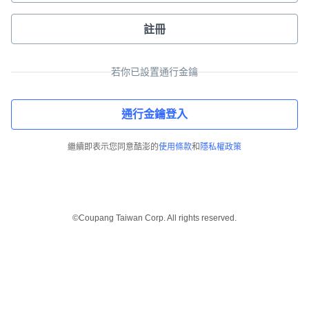
註冊
若你已設置通行金鑰
通行金鑰登入
繼續即表示您同意酷澎的
使用條款
和
隱私權政策
©Coupang Taiwan Corp. All rights reserved.