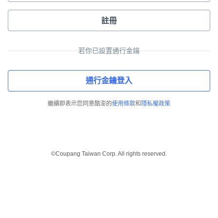
註冊
若你已設置通行金鑰
通行金鑰登入
繼續即表示您同意酷澎的
使用條款
和
隱私權政策
©Coupang Taiwan Corp. All rights reserved.