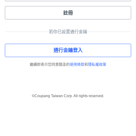
註冊
若你已設置通行金鑰
通行金鑰登入
繼續即表示您同意酷澎的
使用條款
和
隱私權政策
©Coupang Taiwan Corp. All rights reserved.