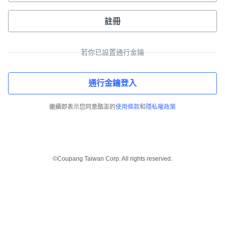
註冊
若你已設置通行金鑰
通行金鑰登入
繼續即表示您同意酷澎的
使用條款
和
隱私權政策
©Coupang Taiwan Corp. All rights reserved.