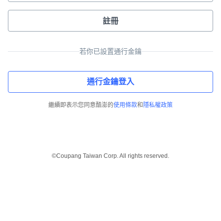
註冊
若你已設置通行金鑰
通行金鑰登入
繼續即表示您同意酷澎的
使用條款
和
隱私權政策
©Coupang Taiwan Corp. All rights reserved.