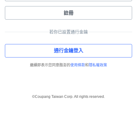
註冊
若你已設置通行金鑰
通行金鑰登入
繼續即表示您同意酷澎的
使用條款
和
隱私權政策
©Coupang Taiwan Corp. All rights reserved.