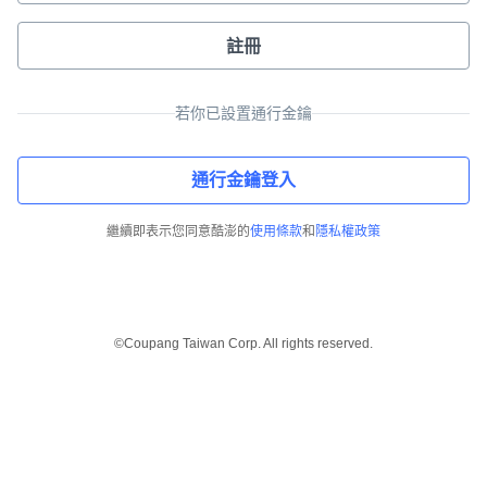
註冊
若你已設置通行金鑰
通行金鑰登入
繼續即表示您同意酷澎的
使用條款
和
隱私權政策
©Coupang Taiwan Corp. All rights reserved.