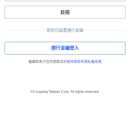
註冊
若你已設置通行金鑰
通行金鑰登入
繼續即表示您同意酷澎的
使用條款
和
隱私權政策
©Coupang Taiwan Corp. All rights reserved.