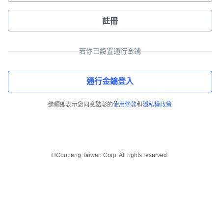
註冊
若你已設置通行金鑰
通行金鑰登入
繼續即表示您同意酷澎的
使用條款
和
隱私權政策
©Coupang Taiwan Corp. All rights reserved.