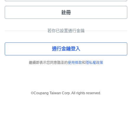
註冊
若你已設置通行金鑰
通行金鑰登入
繼續即表示您同意酷澎的
使用條款
和
隱私權政策
©Coupang Taiwan Corp. All rights reserved.