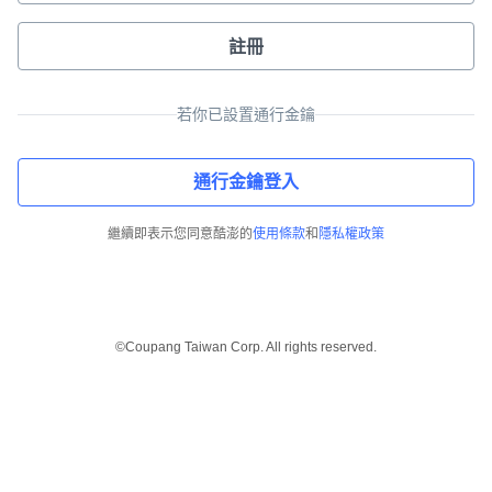
註冊
若你已設置通行金鑰
通行金鑰登入
繼續即表示您同意酷澎的
使用條款
和
隱私權政策
©Coupang Taiwan Corp. All rights reserved.