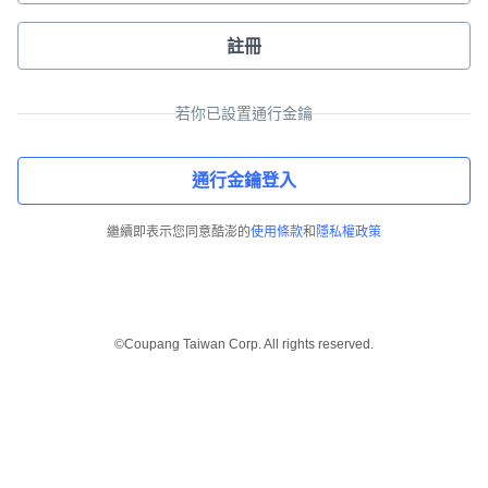
註冊
若你已設置通行金鑰
通行金鑰登入
繼續即表示您同意酷澎的
使用條款
和
隱私權政策
©Coupang Taiwan Corp. All rights reserved.