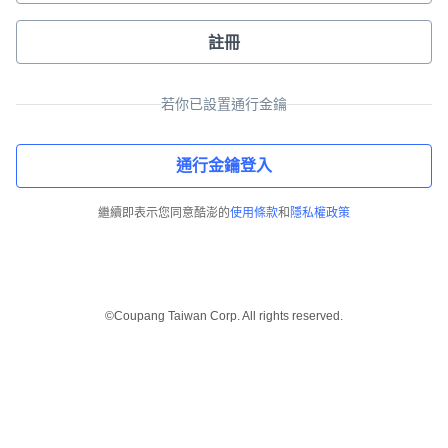
註冊
若你已設置通行金鑰
通行金鑰登入
繼續即表示您同意酷澎的
使用條款
和
隱私權政策
©Coupang Taiwan Corp. All rights reserved.