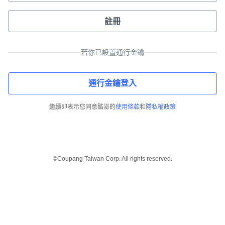
註冊
若你已設置通行金鑰
通行金鑰登入
繼續即表示您同意酷澎的
使用條款
和
隱私權政策
©Coupang Taiwan Corp. All rights reserved.