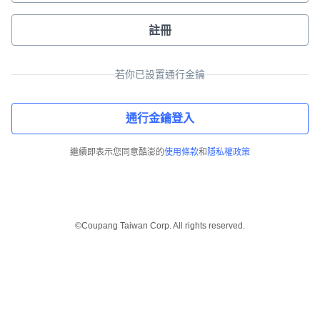
註冊
若你已設置通行金鑰
通行金鑰登入
繼續即表示您同意酷澎的
使用條款
和
隱私權政策
©Coupang Taiwan Corp. All rights reserved.