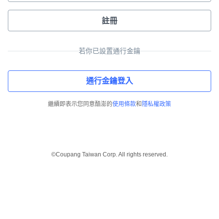
註冊
若你已設置通行金鑰
通行金鑰登入
繼續即表示您同意酷澎的
使用條款
和
隱私權政策
©Coupang Taiwan Corp. All rights reserved.