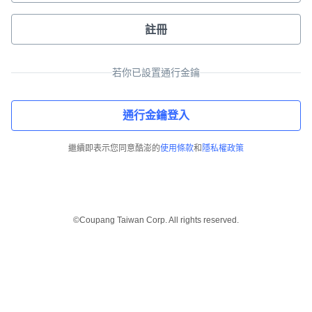
註冊
若你已設置通行金鑰
通行金鑰登入
繼續即表示您同意酷澎的
使用條款
和
隱私權政策
©Coupang Taiwan Corp. All rights reserved.