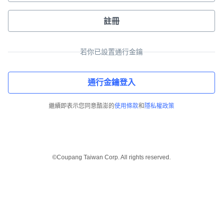
註冊
若你已設置通行金鑰
通行金鑰登入
繼續即表示您同意酷澎的
使用條款
和
隱私權政策
©Coupang Taiwan Corp. All rights reserved.