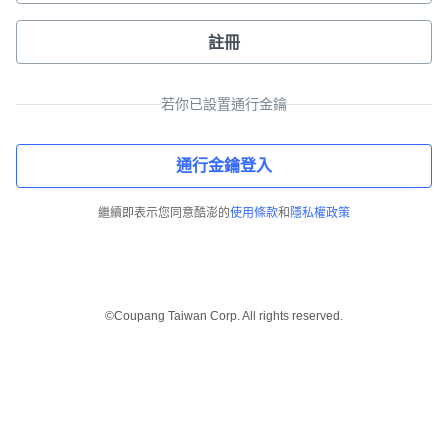
註冊
若你已設置通行金鑰
通行金鑰登入
繼續即表示您同意酷澎的
使用條款
和
隱私權政策
©Coupang Taiwan Corp. All rights reserved.