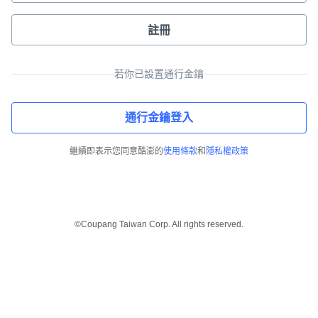
註冊
若你已設置通行金鑰
通行金鑰登入
繼續即表示您同意酷澎的
使用條款
和
隱私權政策
©Coupang Taiwan Corp. All rights reserved.