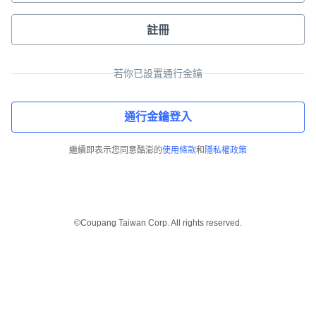
註冊
若你已設置通行金鑰
通行金鑰登入
繼續即表示您同意酷澎的
使用條款
和
隱私權政策
©Coupang Taiwan Corp. All rights reserved.