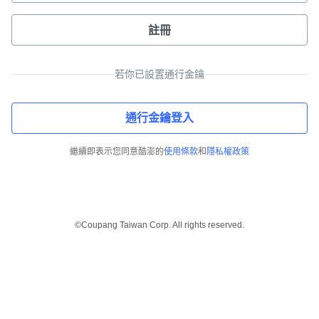
註冊
若你已設置通行金鑰
通行金鑰登入
繼續即表示您同意酷澎的
使用條款
和
隱私權政策
©Coupang Taiwan Corp. All rights reserved.