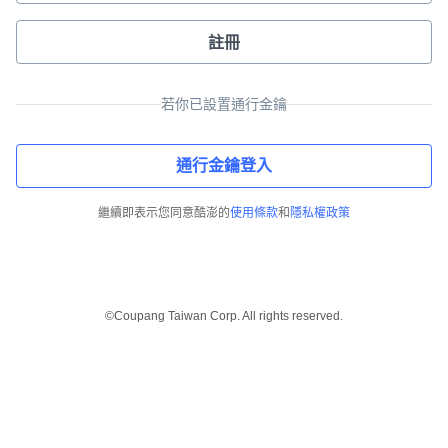
註冊
若你已設置通行金鑰
通行金鑰登入
繼續即表示您同意酷澎的
使用條款
和
隱私權政策
©Coupang Taiwan Corp. All rights reserved.