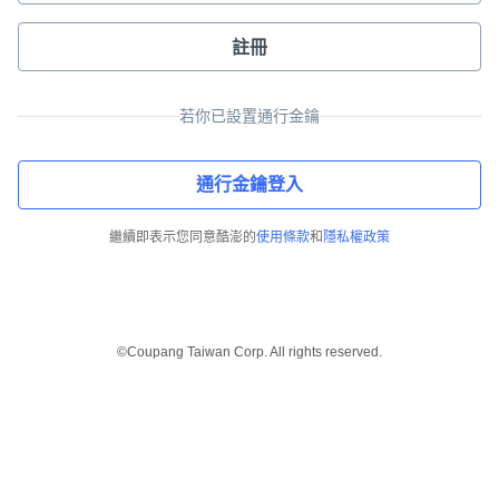
註冊
若你已設置通行金鑰
通行金鑰登入
繼續即表示您同意酷澎的
使用條款
和
隱私權政策
©Coupang Taiwan Corp. All rights reserved.