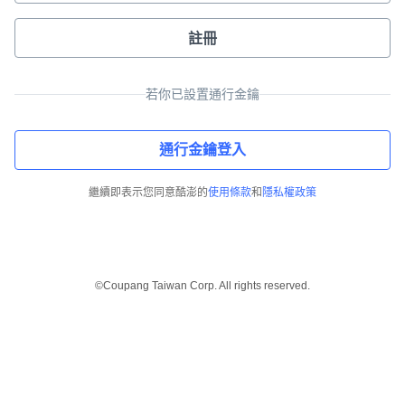
註冊
若你已設置通行金鑰
通行金鑰登入
繼續即表示您同意酷澎的
使用條款
和
隱私權政策
©Coupang Taiwan Corp. All rights reserved.