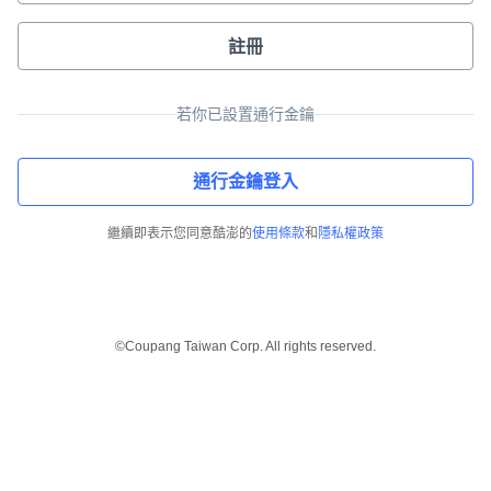
註冊
若你已設置通行金鑰
通行金鑰登入
繼續即表示您同意酷澎的
使用條款
和
隱私權政策
©Coupang Taiwan Corp. All rights reserved.