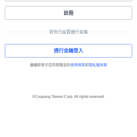
註冊
若你已設置通行金鑰
通行金鑰登入
繼續即表示您同意酷澎的
使用條款
和
隱私權政策
©Coupang Taiwan Corp. All rights reserved.