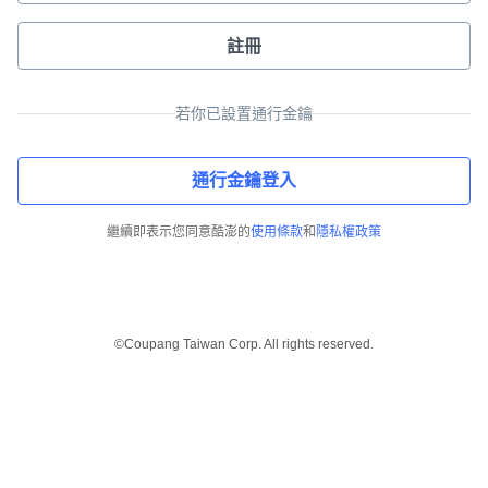
註冊
若你已設置通行金鑰
通行金鑰登入
繼續即表示您同意酷澎的
使用條款
和
隱私權政策
©Coupang Taiwan Corp. All rights reserved.