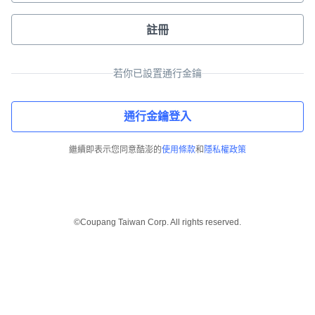
註冊
若你已設置通行金鑰
通行金鑰登入
繼續即表示您同意酷澎的
使用條款
和
隱私權政策
©Coupang Taiwan Corp. All rights reserved.