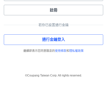
註冊
若你已設置通行金鑰
通行金鑰登入
繼續即表示您同意酷澎的
使用條款
和
隱私權政策
©Coupang Taiwan Corp. All rights reserved.