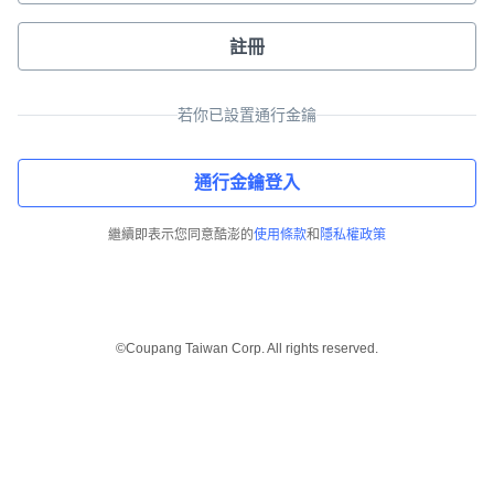
註冊
若你已設置通行金鑰
通行金鑰登入
繼續即表示您同意酷澎的
使用條款
和
隱私權政策
©Coupang Taiwan Corp. All rights reserved.