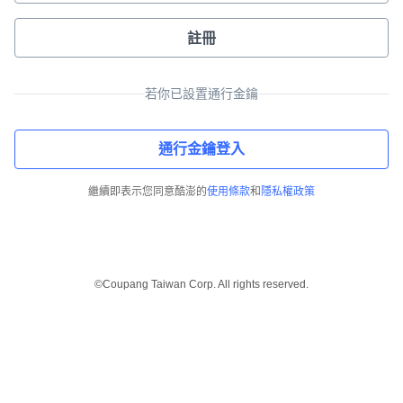
註冊
若你已設置通行金鑰
通行金鑰登入
繼續即表示您同意酷澎的
使用條款
和
隱私權政策
©Coupang Taiwan Corp. All rights reserved.