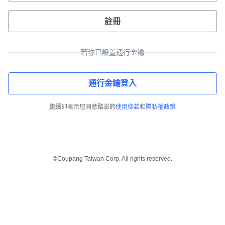
註冊
若你已設置通行金鑰
通行金鑰登入
繼續即表示您同意酷澎的
使用條款
和
隱私權政策
©Coupang Taiwan Corp. All rights reserved.