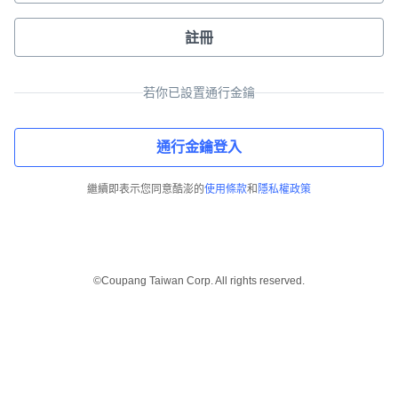
註冊
若你已設置通行金鑰
通行金鑰登入
繼續即表示您同意酷澎的
使用條款
和
隱私權政策
©Coupang Taiwan Corp. All rights reserved.