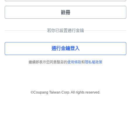
註冊
若你已設置通行金鑰
通行金鑰登入
繼續即表示您同意酷澎的
使用條款
和
隱私權政策
©Coupang Taiwan Corp. All rights reserved.