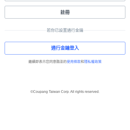
註冊
若你已設置通行金鑰
通行金鑰登入
繼續即表示您同意酷澎的
使用條款
和
隱私權政策
©Coupang Taiwan Corp. All rights reserved.