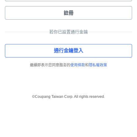
註冊
若你已設置通行金鑰
通行金鑰登入
繼續即表示您同意酷澎的
使用條款
和
隱私權政策
©Coupang Taiwan Corp. All rights reserved.