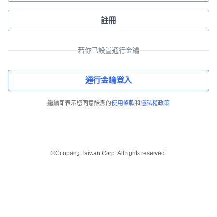
註冊
若你已設置通行金鑰
通行金鑰登入
繼續即表示您同意酷澎的
使用條款
和
隱私權政策
©Coupang Taiwan Corp. All rights reserved.