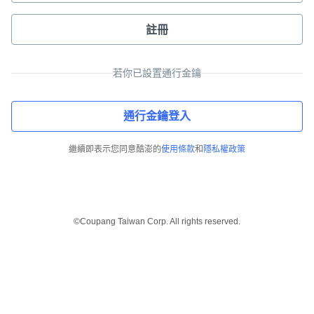
註冊
若你已設置通行金鑰
通行金鑰登入
繼續即表示您同意酷澎的
使用條款
和
隱私權政策
©Coupang Taiwan Corp. All rights reserved.